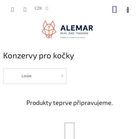
Přejít
NÁKUP
na
CZK
obsah
KOŠÍK
Konzervy pro kočky
Louie
Produkty teprve připravujeme.