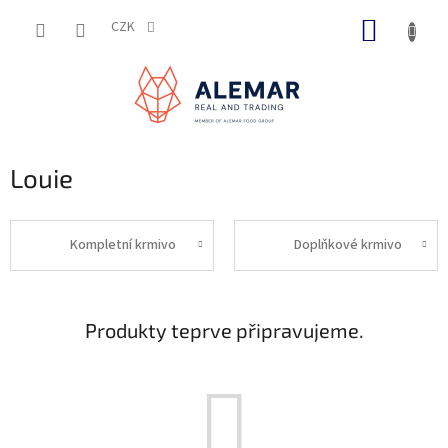
Přejít
NÁKUP
na
CZK
obsah
KOŠÍK
Louie
Kompletní krmivo
Doplňkové krmivo
Produkty teprve připravujeme.